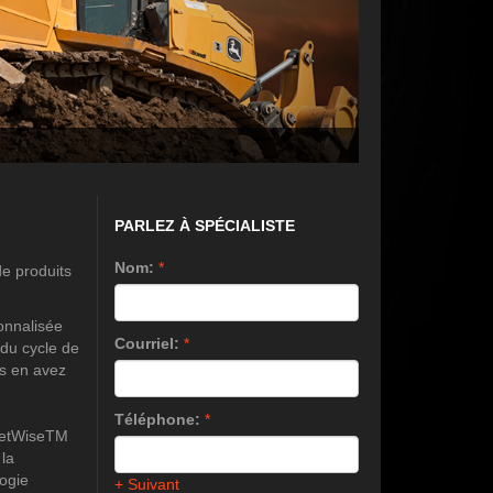
PARLEZ À SPÉCIALISTE
Nom:
*
de produits
sonnalisée
Courriel:
*
 du cycle de
us en avez
Téléphone:
*
leetWiseTM
 la
logie
+ Suivant