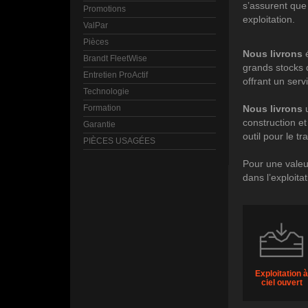
s’assurent que 
Promotions
exploitation.
ValPar
Pièces
Nous livrons
é
Brandt FleetWise
grands stocks d
Entretien ProActif
offrant un serv
Technologie
Formation
Nous livrons
u
construction e
Garantie
outil pour le tra
PIÈCES USAGÉES
Pour une valeu
dans l’exploita
Exploitation 
ciel ouvert