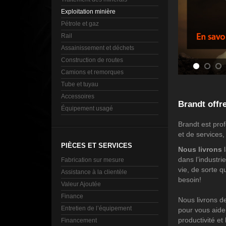
Exploitation minière
Pétrole et gaz
Rail
Assainissement et déchets
Construction de routes
Camions et remorques
Tube et tuyau
Accessoires
Brandt offre
Équipement usagé
Brandt est prof
et de services,
PIÈCES ET SERVICES
Nous livrons
l
dans l’industri
Fabrication sur mesure
vie, de sorte q
Assistance à la clientèle
besoin!
Valeur Ajoutée
Finance
Nous livrons d
Entretien de l’équipement
pour vous aider
productivité et
Financement