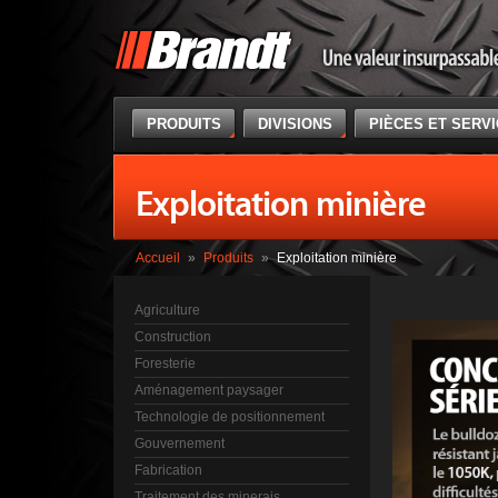
PRODUITS
DIVISIONS
PIÈCES ET SERV
Exploitation minière
Accueil
»
Produits
»
Exploitation minière
Agriculture
Construction
Foresterie
Aménagement paysager
Technologie de positionnement
Gouvernement
Fabrication
Traitement des minerais